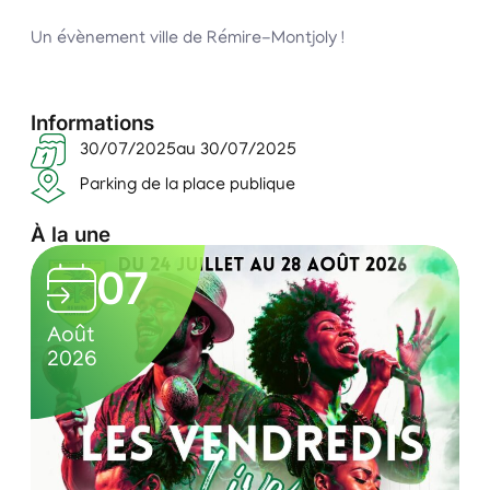
Un évènement ville de Rémire-Montjoly !
Informations
30/07/2025
au 30/07/2025
Parking de la place publique
À la une
L
07
e
0
C
s
Août
7
u
2026
v
/
l
e
0
t
n
8
u
/
r
d
2
e