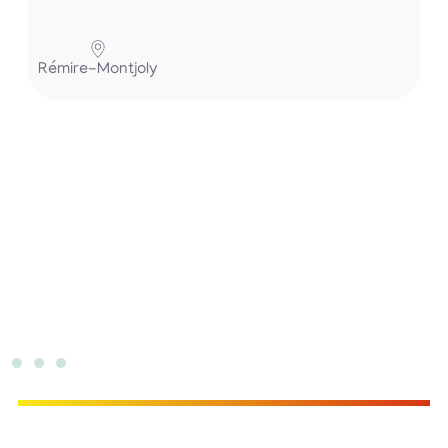
P
Rémire-Montjoly