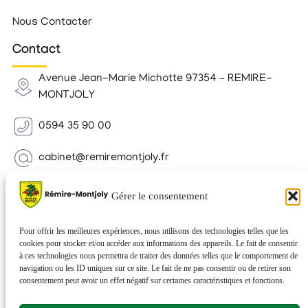
Nous Contacter
Contact
Avenue Jean-Marie Michotte 97354 – REMIRE-
MONTJOLY
0594 35 90 00
cabinet@remiremontjoly.fr
Newsletter
Gérer le consentement
Inscrivez-vous à notre Newsletter pour recevoir des
nouvelles de votre commune.
Pour offrir les meilleures expériences, nous utilisons des technologies telles que les
cookies pour stocker et/ou accéder aux informations des appareils. Le fait de consentir
à ces technologies nous permettra de traiter des données telles que le comportement de
navigation ou les ID uniques sur ce site. Le fait de ne pas consentir ou de retirer son
consentement peut avoir un effet négatif sur certaines caractéristiques et fonctions.