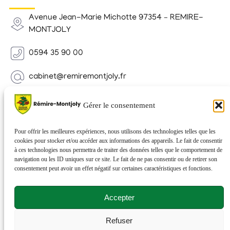
Avenue Jean-Marie Michotte 97354 – REMIRE-
MONTJOLY
0594 35 90 00
cabinet@remiremontjoly.fr
Newsletter
Gérer le consentement
Inscrivez-vous à notre Newsletter pour recevoir des
nouvelles de votre commune.
Pour offrir les meilleures expériences, nous utilisons des technologies telles que les
cookies pour stocker et/ou accéder aux informations des appareils. Le fait de consentir
à ces technologies nous permettra de traiter des données telles que le comportement de
navigation ou les ID uniques sur ce site. Le fait de ne pas consentir ou de retirer son
consentement peut avoir un effet négatif sur certaines caractéristiques et fonctions.
Accepter
Refuser