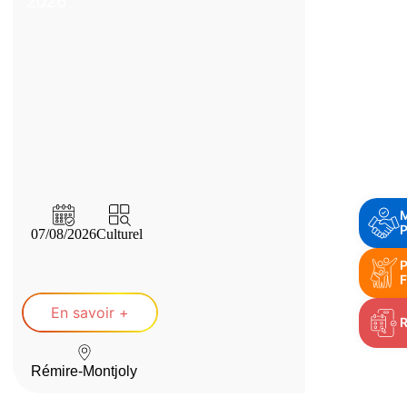
2026
P
07/08/2026
Culturel
P
F
En savoir +
Rémire-Montjoly