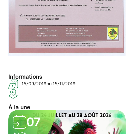
Informations
15/09/2019
au 15/11/2019
À la une
L
05
e
0
C