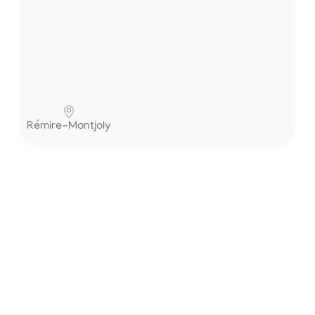
Pa
Rémire-Montjoly