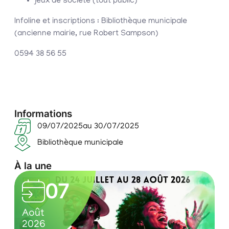
jeux de société (tout public)
Infoline et inscriptions : Bibliothèque municipale
(ancienne mairie, rue Robert Sampson)
0594 38 56 55
Informations
09/07/2025
au 30/07/2025
Bibliothèque municipale
À la une
L
07
e
0
C
s
Août
A
7
u
2026
2