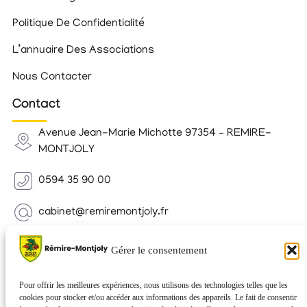
Politique De Confidentialité
L’annuaire Des Associations
Nous Contacter
Contact
Avenue Jean-Marie Michotte 97354 – REMIRE-
MONTJOLY
0594 35 90 00
cabinet@remiremontjoly.fr
Newsletter
Gérer le consentement
Inscrivez-vous à notre Newsletter pour recevoir des
nouvelles de votre commune.
Pour offrir les meilleures expériences, nous utilisons des technologies telles que les
cookies pour stocker et/ou accéder aux informations des appareils. Le fait de consentir