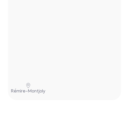
.
.
Pa
Rémire-Montjoly