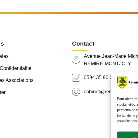
es
Contact
ales
Avenue Jean-Marie Mich
REMIRE-MONTJOLY
Confidentialité
0594 35 90 00
es Associations
cabinet@remiremontjoly.
ter
Pour offrir le
stocker et/ou 
permettra de t
Le fait de ne 
caractéristique