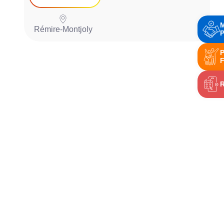
Rémire-Montjoly
P
P
P
F