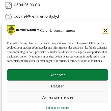
0594 35 90 00
cabinet@remiremontjoly.fr
Newsletter
Gérer le consentement
Inscrivez-vous à notre Newsletter pour recevoir des
nouvelles de votre commune.
Pour offrir les meilleures expériences, nous utilisons des technologies telles que les
cookies pour stocker et/ou accéder aux informations des appareils. Le fait de consentir
à ces technologies nous permettra de traiter des données telles que le comportement de
navigation ou les ID uniques sur ce site. Le fait de ne pas consentir ou de retirer son
consentement peut avoir un effet négatif sur certaines caractéristiques et fonctions.
Accepter
Refuser
© 2026 Rémire-Montjoly . Tous droits réservés . Site
Voir les préférences
réalisé par
Netactions
.
Politique de cookies