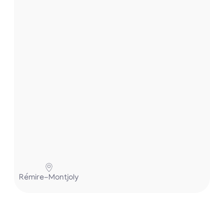
.
.
.
P
Rémire-Montjoly