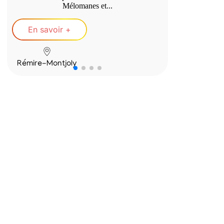
Mélomanes et...
En savoir +
En savo
Rémire-Montjoly
Parking de 