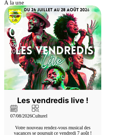
À la une
07
05
Août
Août
2026
2026
Les vendredis live !
RM’
07/08/2026
Culturel
05/08/2026
S
Votre nouveau rendez-vous musical des
Rejoignez, 
vacances se poursuit ce vendredi 7 août !
mercredi 