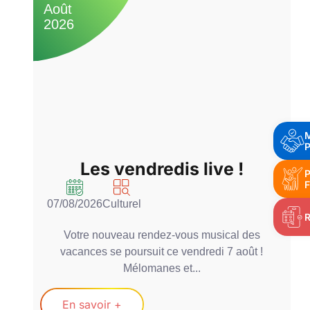
Août
A
2026
2
P
Les vendredis live !
P
F
07/08/2026
Culturel
0
Votre nouveau rendez-vous musical des
vacances se poursuit ce vendredi 7 août !
Mélomanes et...
En savoir +