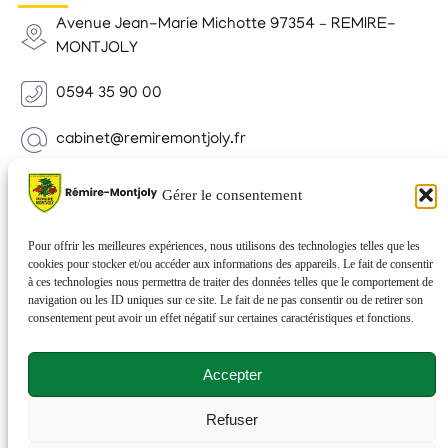
Avenue Jean-Marie Michotte 97354 – REMIRE-
MONTJOLY
0594 35 90 00
cabinet@remiremontjoly.fr
Newsletter
Gérer le consentement
Inscrivez-vous à notre Newsletter pour recevoir des
nouvelles de votre commune.
Pour offrir les meilleures expériences, nous utilisons des technologies telles que les
cookies pour stocker et/ou accéder aux informations des appareils. Le fait de consentir
à ces technologies nous permettra de traiter des données telles que le comportement de
navigation ou les ID uniques sur ce site. Le fait de ne pas consentir ou de retirer son
consentement peut avoir un effet négatif sur certaines caractéristiques et fonctions.
Accepter
Refuser