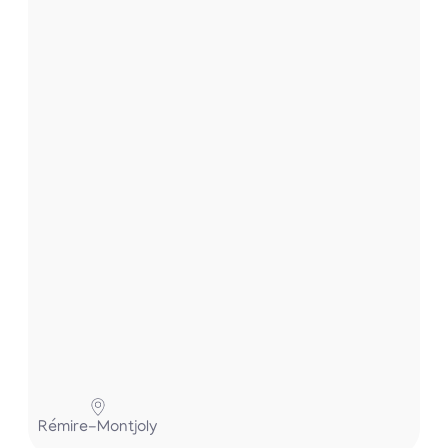
s
e
t
.
.
.
P
Rémire-Montjoly