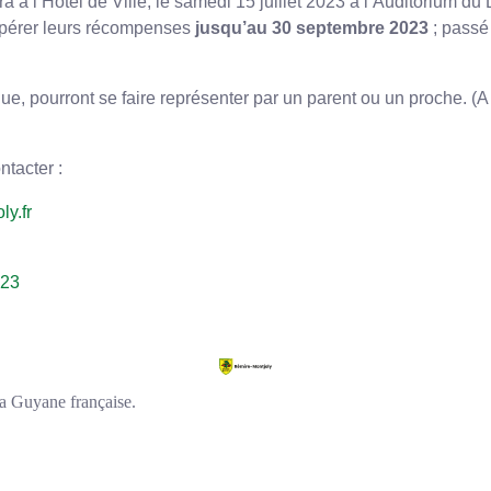
 à l’Hôtel de Ville, le samedi 15 juillet 2023 à l’Auditorium du 
upérer leurs récompenses
jusqu’au 30 septembre 2023
; passé
ue, pourront se faire représenter par un parent ou un proche. (A
tacter :
y.fr
023
a Guyane française.