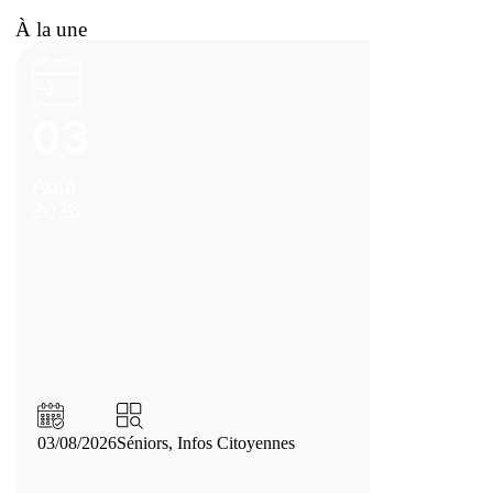
À la une
03
Août
2026
03/08/2026
Séniors
,
Infos Citoyennes