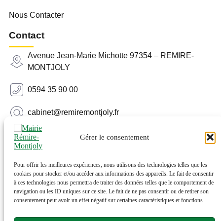
Nous Contacter
Contact
Avenue Jean-Marie Michotte 97354 – REMIRE-
MONTJOLY
0594 35 90 00
cabinet@remiremontjoly.fr
Newsletter
Gérer le consentement
Inscrivez-vous à notre Newsletter pour recevoir des
nouvelles de votre commune.
Pour offrir les meilleures expériences, nous utilisons des technologies telles que les
cookies pour stocker et/ou accéder aux informations des appareils. Le fait de consentir
à ces technologies nous permettra de traiter des données telles que le comportement de
navigation ou les ID uniques sur ce site. Le fait de ne pas consentir ou de retirer son
consentement peut avoir un effet négatif sur certaines caractéristiques et fonctions.