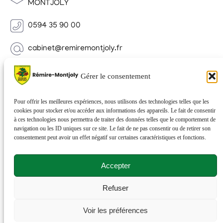
MONTJOLY
0594 35 90 00
cabinet@remiremontjoly.fr
Newsletter
Gérer le consentement
Inscrivez-vous à notre Newsletter pour recevoir des
nouvelles de votre commune.
Pour offrir les meilleures expériences, nous utilisons des technologies telles que les
cookies pour stocker et/ou accéder aux informations des appareils. Le fait de consentir
à ces technologies nous permettra de traiter des données telles que le comportement de
navigation ou les ID uniques sur ce site. Le fait de ne pas consentir ou de retirer son
consentement peut avoir un effet négatif sur certaines caractéristiques et fonctions.
Accepter
Refuser
© 2026 Rémire-Montjoly . Tous droits réservés . Site
Voir les préférences
réalisé par
Netactions
.