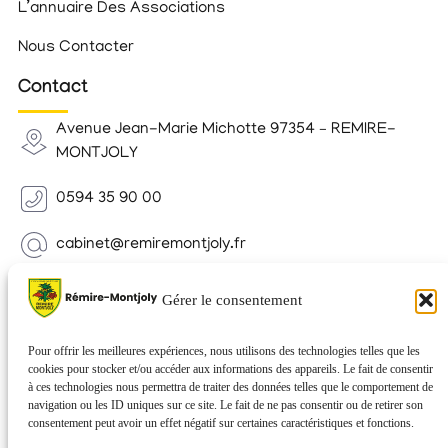
L’annuaire Des Associations
Nous Contacter
Contact
Avenue Jean-Marie Michotte 97354 – REMIRE-
MONTJOLY
0594 35 90 00
cabinet@remiremontjoly.fr
Newsletter
Gérer le consentement
Inscrivez-vous à notre Newsletter pour recevoir des
nouvelles de votre commune.
Pour offrir les meilleures expériences, nous utilisons des technologies telles que les
cookies pour stocker et/ou accéder aux informations des appareils. Le fait de consentir
à ces technologies nous permettra de traiter des données telles que le comportement de
navigation ou les ID uniques sur ce site. Le fait de ne pas consentir ou de retirer son
consentement peut avoir un effet négatif sur certaines caractéristiques et fonctions.