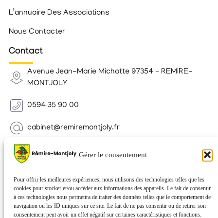
L’annuaire Des Associations
Nous Contacter
Contact
Avenue Jean-Marie Michotte 97354 – REMIRE-
MONTJOLY
0594 35 90 00
cabinet@remiremontjoly.fr
Newsletter
Gérer le consentement
Inscrivez-vous à notre Newsletter pour recevoir des
nouvelles de votre commune.
Pour offrir les meilleures expériences, nous utilisons des technologies telles que les
cookies pour stocker et/ou accéder aux informations des appareils. Le fait de consentir
à ces technologies nous permettra de traiter des données telles que le comportement de
navigation ou les ID uniques sur ce site. Le fait de ne pas consentir ou de retirer son
consentement peut avoir un effet négatif sur certaines caractéristiques et fonctions.