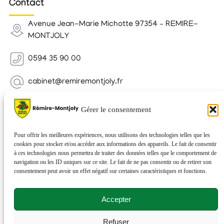
Contact
Avenue Jean-Marie Michotte 97354 – REMIRE-
MONTJOLY
0594 35 90 00
cabinet@remiremontjoly.fr
Newsletter
Gérer le consentement
Inscrivez-vous à notre Newsletter pour recevoir des
nouvelles de votre commune.
Pour offrir les meilleures expériences, nous utilisons des technologies telles que les
cookies pour stocker et/ou accéder aux informations des appareils. Le fait de consentir
à ces technologies nous permettra de traiter des données telles que le comportement de
navigation ou les ID uniques sur ce site. Le fait de ne pas consentir ou de retirer son
consentement peut avoir un effet négatif sur certaines caractéristiques et fonctions.
Accepter
Refuser