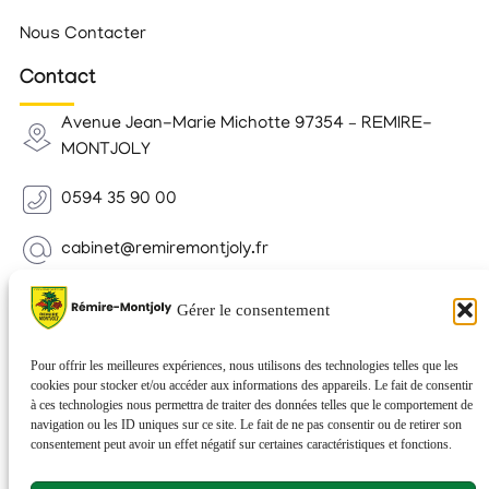
Nous Contacter
Contact
Avenue Jean-Marie Michotte 97354 – REMIRE-
MONTJOLY
0594 35 90 00
cabinet@remiremontjoly.fr
Newsletter
Gérer le consentement
Inscrivez-vous à notre Newsletter pour recevoir des
nouvelles de votre commune.
Pour offrir les meilleures expériences, nous utilisons des technologies telles que les
cookies pour stocker et/ou accéder aux informations des appareils. Le fait de consentir
à ces technologies nous permettra de traiter des données telles que le comportement de
navigation ou les ID uniques sur ce site. Le fait de ne pas consentir ou de retirer son
consentement peut avoir un effet négatif sur certaines caractéristiques et fonctions.