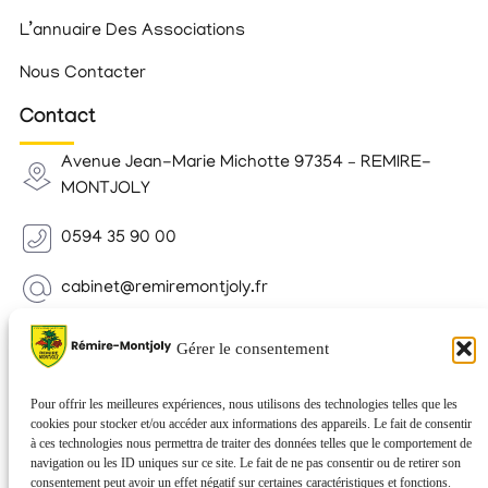
L’annuaire Des Associations
Nous Contacter
Contact
Avenue Jean-Marie Michotte 97354 – REMIRE-
MONTJOLY
0594 35 90 00
cabinet@remiremontjoly.fr
Newsletter
Gérer le consentement
Inscrivez-vous à notre Newsletter pour recevoir des
nouvelles de votre commune.
Pour offrir les meilleures expériences, nous utilisons des technologies telles que les
cookies pour stocker et/ou accéder aux informations des appareils. Le fait de consentir
à ces technologies nous permettra de traiter des données telles que le comportement de
navigation ou les ID uniques sur ce site. Le fait de ne pas consentir ou de retirer son
consentement peut avoir un effet négatif sur certaines caractéristiques et fonctions.