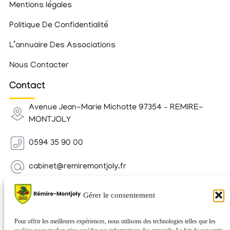
Mentions légales
Politique De Confidentialité
L’annuaire Des Associations
Nous Contacter
Contact
Avenue Jean-Marie Michotte 97354 – REMIRE-
MONTJOLY
0594 35 90 00
cabinet@remiremontjoly.fr
Newsletter
Gérer le consentement
Inscrivez-vous à notre Newsletter pour recevoir des
nouvelles de votre commune.
Pour offrir les meilleures expériences, nous utilisons des technologies telles que les