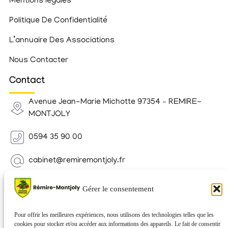
Mentions légales
Politique De Confidentialité
L’annuaire Des Associations
Nous Contacter
Contact
Avenue Jean-Marie Michotte 97354 – REMIRE-
MONTJOLY
0594 35 90 00
cabinet@remiremontjoly.fr
Newsletter
Gérer le consentement
Inscrivez-vous à notre Newsletter pour recevoir des
nouvelles de votre commune.
Pour offrir les meilleures expériences, nous utilisons des technologies telles que les
cookies pour stocker et/ou accéder aux informations des appareils. Le fait de consentir