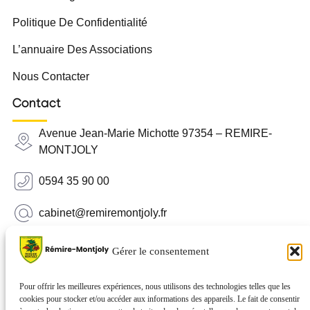
Politique De Confidentialité
L’annuaire Des Associations
Nous Contacter
Contact
Avenue Jean-Marie Michotte 97354 – REMIRE-
MONTJOLY
0594 35 90 00
cabinet@remiremontjoly.fr
Newsletter
Gérer le consentement
Inscrivez-vous à notre Newsletter pour recevoir des
nouvelles de votre commune.
Pour offrir les meilleures expériences, nous utilisons des technologies telles que les
cookies pour stocker et/ou accéder aux informations des appareils. Le fait de consentir