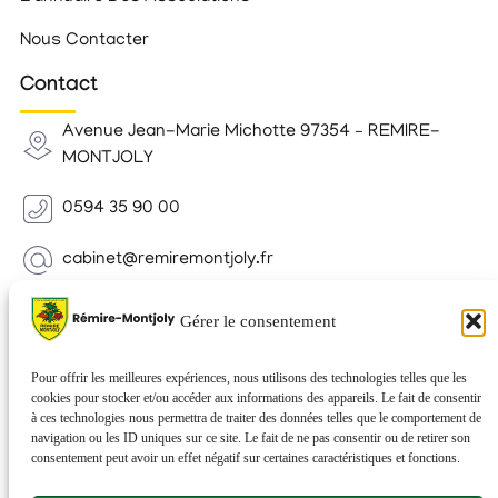
Nous Contacter
Contact
Avenue Jean-Marie Michotte 97354 – REMIRE-
MONTJOLY
0594 35 90 00
cabinet@remiremontjoly.fr
Newsletter
Gérer le consentement
Inscrivez-vous à notre Newsletter pour recevoir des
nouvelles de votre commune.
Pour offrir les meilleures expériences, nous utilisons des technologies telles que les
cookies pour stocker et/ou accéder aux informations des appareils. Le fait de consentir
à ces technologies nous permettra de traiter des données telles que le comportement de
navigation ou les ID uniques sur ce site. Le fait de ne pas consentir ou de retirer son
consentement peut avoir un effet négatif sur certaines caractéristiques et fonctions.