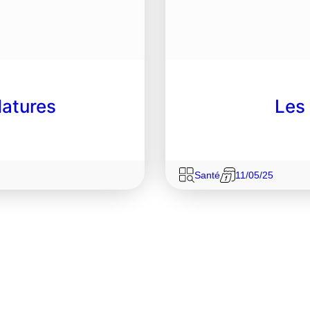
datures
Les 
Santé
11/05/25