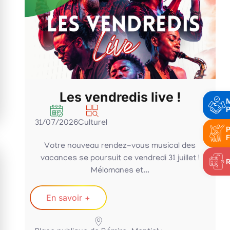
Les vendredis live !
P
31/07/2026
Culturel
P
F
Votre nouveau rendez-vous musical des
vacances se poursuit ce vendredi 31 juillet !
Mélomanes et...
En savoir +