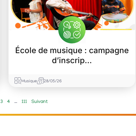
École de musique : campagne
d’inscrip…
Musique
28/05/26
3
4
…
111
Suivant