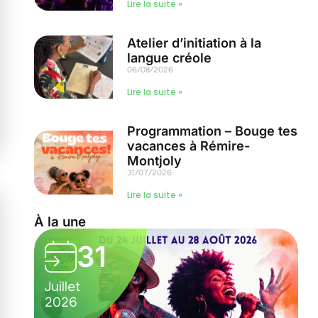
Lire la suite »
Atelier d’initiation à la
langue créole
06/08/2026
Lire la suite »
Programmation – Bouge tes
vacances à Rémire-
Montjoly
31/07/2026
Lire la suite »
À la une
31
Juillet
2026