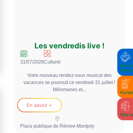
Les vendredis live !
31/07/2026
Culturel
3
March
Publi
Votre nouveau rendez-vous musical des
vacances se poursuit ce vendredi 31 juillet !
Mélomanes et...
Portai
En savoir +
RDV 3
H
Place publique de Rémire-Montjoly