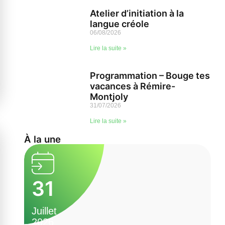
Atelier d’initiation à la
langue créole
06/08/2026
Lire la suite »
Programmation – Bouge tes
vacances à Rémire-
Montjoly
31/07/2026
Lire la suite »
À la une
31
Juillet
J
2026
2