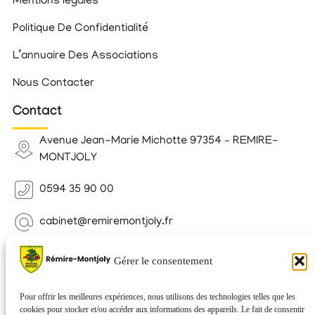
Mentions légales
Politique De Confidentialité
L’annuaire Des Associations
Nous Contacter
Contact
Avenue Jean-Marie Michotte 97354 – REMIRE-
MONTJOLY
0594 35 90 00
cabinet@remiremontjoly.fr
Newsletter
Gérer le consentement
Inscrivez-vous à notre Newsletter pour recevoir des
nouvelles de votre commune.
Pour offrir les meilleures expériences, nous utilisons des technologies telles que les
cookies pour stocker et/ou accéder aux informations des appareils. Le fait de consentir