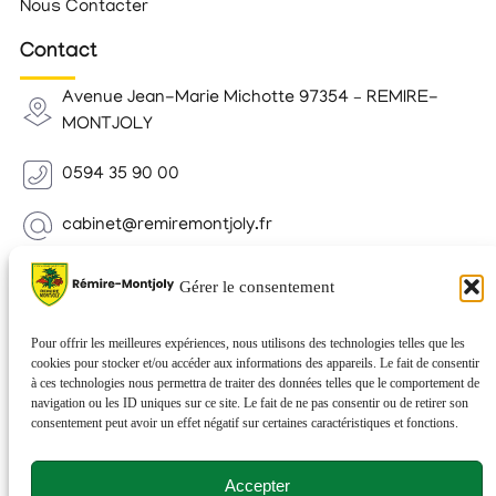
Nous Contacter
Contact
Avenue Jean-Marie Michotte 97354 – REMIRE-
MONTJOLY
0594 35 90 00
cabinet@remiremontjoly.fr
Newsletter
Gérer le consentement
Inscrivez-vous à notre Newsletter pour recevoir des
nouvelles de votre commune.
Pour offrir les meilleures expériences, nous utilisons des technologies telles que les
cookies pour stocker et/ou accéder aux informations des appareils. Le fait de consentir
à ces technologies nous permettra de traiter des données telles que le comportement de
navigation ou les ID uniques sur ce site. Le fait de ne pas consentir ou de retirer son
consentement peut avoir un effet négatif sur certaines caractéristiques et fonctions.
Accepter