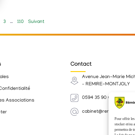
3
…
110
Suivant
s
Contact
ales
Avenue Jean-Marie Mic
– REMIRE-MONTJOLY
Confidentialité
0594 35 90 00
es Associations
cabinet@remiremontjoly.
ter
Pour offrir le
stocker et/ou 
permettra de t