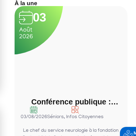
À la une
03
Août
2026
Conférence publique :
Parkinson, bien bouger,
03/08/2026
Séniors
,
Infos Citoyennes
bien manger….. malgré la
maladie
Le chef du service neurologie à la fondation