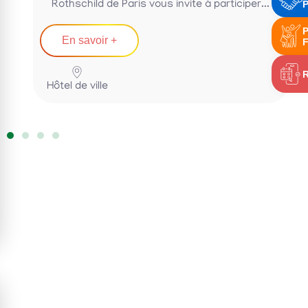
P
Rothschild de Paris vous invite à participer...
P
En savoir +
F
Hôtel de ville