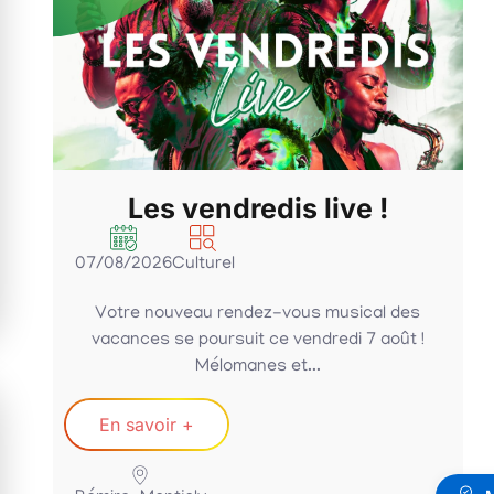
 !
RM’FIT : summer sessions
!
05/08/2026
Sportif
cal des
Rejoignez, les coachs Mumu & Stéphenka,
7 août !
mercredi 05 août 2026 à 19h00 pour un
entraînement...
En savoir +