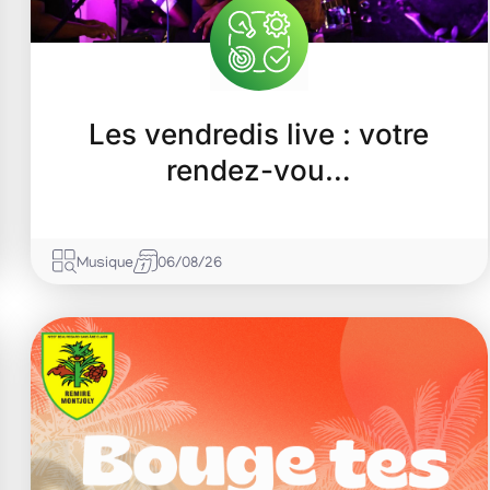
Les vendredis live : votre
rendez-vou…
Musique
06/08/26
07
Août
2026