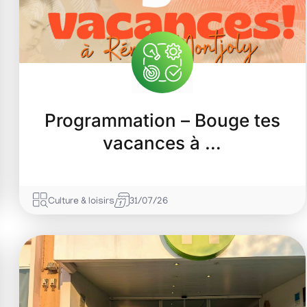
Programmation – Bouge tes
Les vendredis live
vacances à …
07/08/2026
Culturel
Votre nouveau rendez-vous musi
Culture & loisirs
31/07/26
vacances se poursuit ce vendredi 
Mélomanes et...
En savoir +