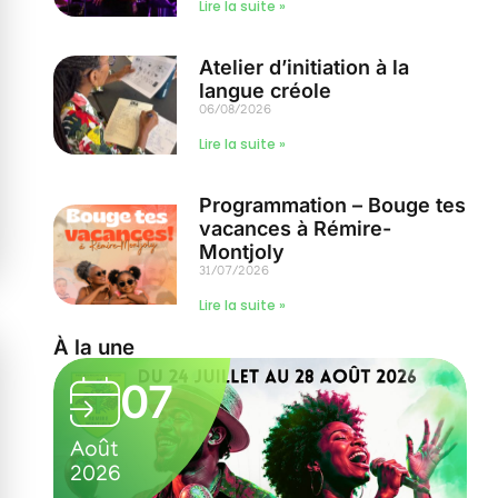
Lire la suite »
Atelier d’initiation à la
langue créole
06/08/2026
Lire la suite »
Programmation – Bouge tes
vacances à Rémire-
Montjoly
31/07/2026
Lire la suite »
À la une
05
Août
2026