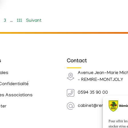
3
…
111
Suivant
s
Contact
ales
Avenue Jean-Marie Mic
– REMIRE-MONTJOLY
Confidentialité
0594 35 90 00
es Associations
cabinet@remiremontjoly.
ter
Pour offrir le
stocker et/ou 