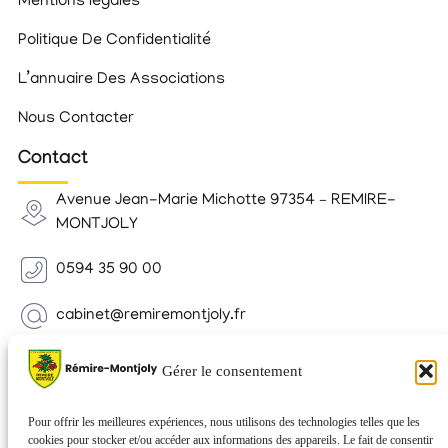
Mentions légales
Politique De Confidentialité
L’annuaire Des Associations
Nous Contacter
Contact
Avenue Jean-Marie Michotte 97354 – REMIRE-
MONTJOLY
0594 35 90 00
cabinet@remiremontjoly.fr
Newsletter
Gérer le consentement
Inscrivez-vous à notre Newsletter pour recevoir des
nouvelles de votre commune.
Pour offrir les meilleures expériences, nous utilisons des technologies telles que les
cookies pour stocker et/ou accéder aux informations des appareils. Le fait de consentir