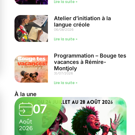
Lire la suite »
Atelier d’initiation à la
langue créole
06/08/2026
Lire la suite »
Programmation – Bouge tes
vacances à Rémire-
Montjoly
31/07/2026
Lire la suite »
À la une
07
Août
2026