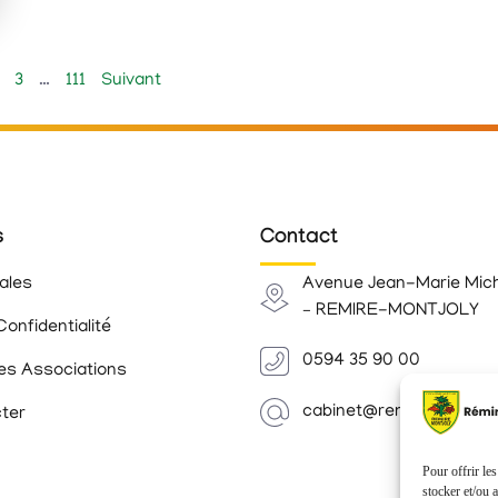
3
…
111
Suivant
s
Contact
ales
Avenue Jean-Marie Mic
– REMIRE-MONTJOLY
Confidentialité
0594 35 90 00
es Associations
cabinet@remiremontjoly.
ter
Pour offrir le
stocker et/ou 