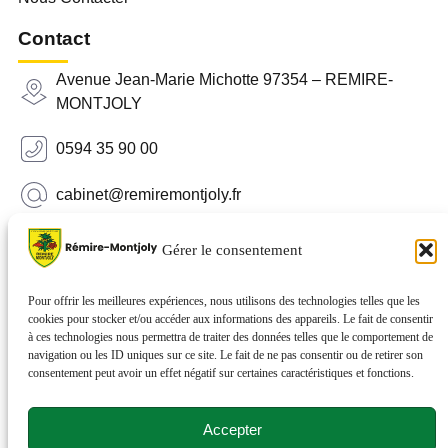
Contact
Avenue Jean-Marie Michotte 97354 – REMIRE-
MONTJOLY
0594 35 90 00
cabinet@remiremontjoly.fr
Newsletter
Gérer le consentement
Inscrivez-vous à notre Newsletter pour recevoir des
nouvelles de votre commune.
Pour offrir les meilleures expériences, nous utilisons des technologies telles que les
cookies pour stocker et/ou accéder aux informations des appareils. Le fait de consentir
à ces technologies nous permettra de traiter des données telles que le comportement de
navigation ou les ID uniques sur ce site. Le fait de ne pas consentir ou de retirer son
consentement peut avoir un effet négatif sur certaines caractéristiques et fonctions.
Accepter