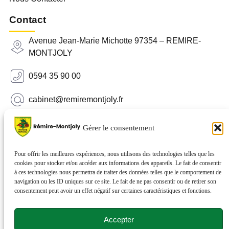
Contact
Avenue Jean-Marie Michotte 97354 – REMIRE-
MONTJOLY
0594 35 90 00
cabinet@remiremontjoly.fr
Newsletter
Gérer le consentement
Inscrivez-vous à notre Newsletter pour recevoir des
nouvelles de votre commune.
Pour offrir les meilleures expériences, nous utilisons des technologies telles que les
cookies pour stocker et/ou accéder aux informations des appareils. Le fait de consentir
à ces technologies nous permettra de traiter des données telles que le comportement de
navigation ou les ID uniques sur ce site. Le fait de ne pas consentir ou de retirer son
consentement peut avoir un effet négatif sur certaines caractéristiques et fonctions.
Accepter