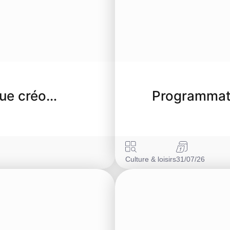
ngue créo…
Programmati
Culture & loisirs
31/07/26