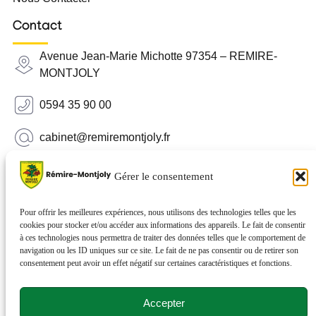
Contact
Avenue Jean-Marie Michotte 97354 – REMIRE-
MONTJOLY
0594 35 90 00
cabinet@remiremontjoly.fr
Newsletter
Gérer le consentement
Inscrivez-vous à notre Newsletter pour recevoir des
nouvelles de votre commune.
Pour offrir les meilleures expériences, nous utilisons des technologies telles que les
cookies pour stocker et/ou accéder aux informations des appareils. Le fait de consentir
à ces technologies nous permettra de traiter des données telles que le comportement de
navigation ou les ID uniques sur ce site. Le fait de ne pas consentir ou de retirer son
consentement peut avoir un effet négatif sur certaines caractéristiques et fonctions.
Accepter