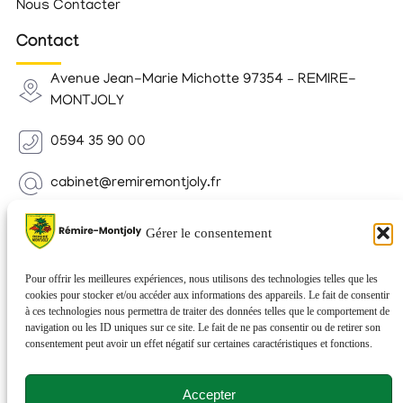
Nous Contacter
Contact
Avenue Jean-Marie Michotte 97354 – REMIRE-
MONTJOLY
0594 35 90 00
cabinet@remiremontjoly.fr
Newsletter
Gérer le consentement
Inscrivez-vous à notre Newsletter pour recevoir des
nouvelles de votre commune.
Pour offrir les meilleures expériences, nous utilisons des technologies telles que les
cookies pour stocker et/ou accéder aux informations des appareils. Le fait de consentir
à ces technologies nous permettra de traiter des données telles que le comportement de
navigation ou les ID uniques sur ce site. Le fait de ne pas consentir ou de retirer son
consentement peut avoir un effet négatif sur certaines caractéristiques et fonctions.
Accepter