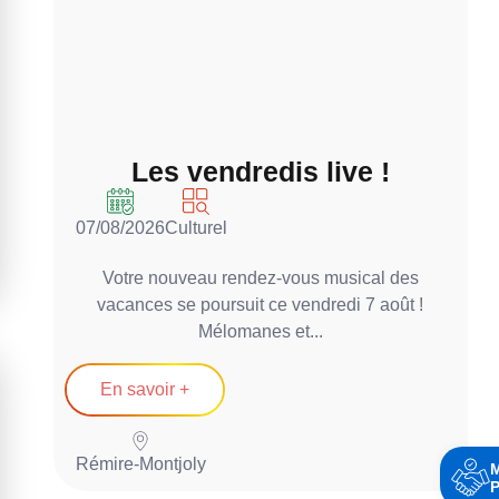
Les vendredis live !
07/08/2026
Culturel
0
Votre nouveau rendez-vous musical des
vacances se poursuit ce vendredi 7 août !
Mélomanes et...
En savoir +
Rémire-Montjoly
P
P