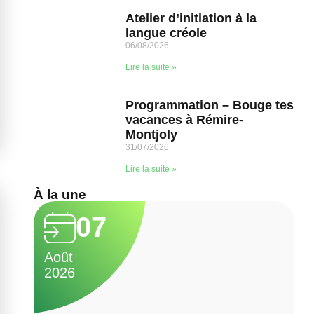
Atelier d’initiation à la
langue créole
06/08/2026
Lire la suite »
Programmation – Bouge tes
vacances à Rémire-
Montjoly
31/07/2026
Lire la suite »
À la une
07
Août
A
2026
2