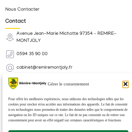
Nous Contacter
Contact
Avenue Jean-Marie Michotte 97354 – REMIRE-
MONTJOLY
0594 35 90 00
cabinet@remiremontjoly.fr
Newsletter
Gérer le consentement
Inscrivez-vous à notre Newsletter pour recevoir des
nouvelles de votre commune.
Pour offrir les meilleures expériences, nous utilisons des technologies telles que les
cookies pour stocker et/ou accéder aux informations des appareils. Le fait de consentir
à ces technologies nous permettra de traiter des données telles que le comportement de
navigation ou les ID uniques sur ce site. Le fait de ne pas consentir ou de retirer son
consentement peut avoir un effet négatif sur certaines caractéristiques et fonctions.