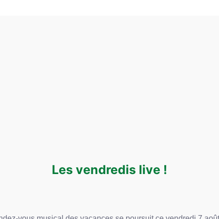
Les vendredis live !
ndez-vous musical des vacances se poursuit ce vendredi 7 août 