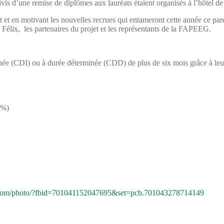
vis d’une remise de diplômes aux lauréats étaient organisés à l’hôtel de 
rant et en motivant les nouvelles recrues qui entameront cette année ce 
élix, les partenaires du projet et les représentants de la FAPEEG.
inée (CDI) ou à durée déterminée (CDD) de plus de six mois grâce à leu
 %)
.com/photo/?fbid=701041152047695&set=pcb.701043278714149