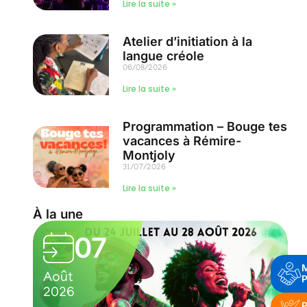
Lire la suite »
Atelier d’initiation à la
langue créole
06/08/2026
Lire la suite »
Programmation – Bouge tes
vacances à Rémire-
Montjoly
31/07/2026
Lire la suite »
À la une
07
Août
P
2026
P