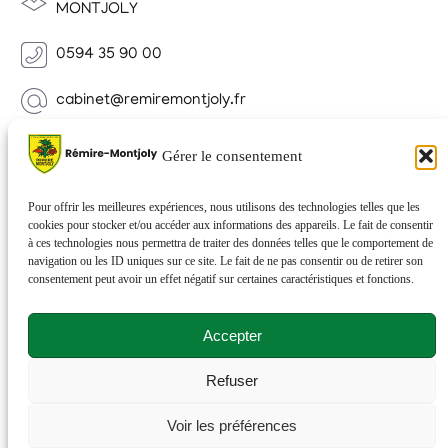
MONTJOLY
0594 35 90 00
cabinet@remiremontjoly.fr
Newsletter
Gérer le consentement
Inscrivez-vous à notre Newsletter pour recevoir des
nouvelles de votre commune.
Pour offrir les meilleures expériences, nous utilisons des technologies telles que les
cookies pour stocker et/ou accéder aux informations des appareils. Le fait de consentir
à ces technologies nous permettra de traiter des données telles que le comportement de
navigation ou les ID uniques sur ce site. Le fait de ne pas consentir ou de retirer son
consentement peut avoir un effet négatif sur certaines caractéristiques et fonctions.
Accepter
Refuser
© 2026 Rémire-Montjoly . Tous droits réservés . Site
Voir les préférences
réalisé par
Netactions
.