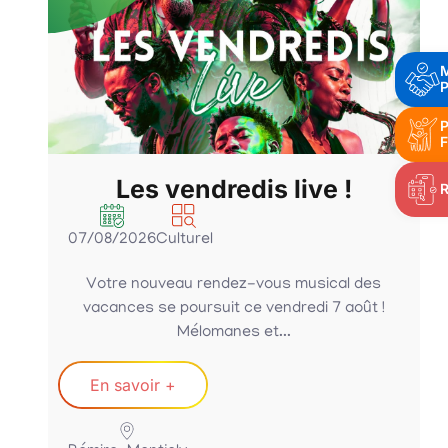
P
P
F
Les vendredis live !
07/08/2026
Culturel
Votre nouveau rendez-vous musical des
vacances se poursuit ce vendredi 7 août !
Mélomanes et...
En savoir +