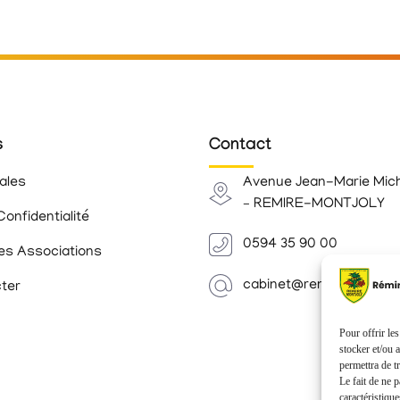
s
Contact
ales
Avenue Jean-Marie Mic
– REMIRE-MONTJOLY
Confidentialité
0594 35 90 00
es Associations
cabinet@remiremontjoly.
ter
Pour offrir le
stocker et/ou 
permettra de t
Le fait de ne 
caractéristique