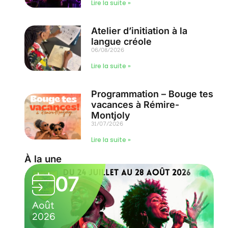
Lire la suite »
Atelier d’initiation à la
langue créole
06/08/2026
Lire la suite »
Programmation – Bouge tes
vacances à Rémire-
Montjoly
31/07/2026
Lire la suite »
À la une
07
Août
2026