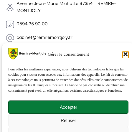
Avenue Jean-Marie Michotte 97354 – REMIRE-
MONTJOLY
0594 35 90 00
cabinet@remiremontjoly.fr
Newsletter
Gérer le consentement
Inscrivez-vous à notre Newsletter pour recevoir des
nouvelles de votre commune.
Pour offrir les meilleures expériences, nous utilisons des technologies telles que les
cookies pour stocker et/ou accéder aux informations des appareils. Le fait de consentir
à ces technologies nous permettra de traiter des données telles que le comportement de
navigation ou les ID uniques sur ce site. Le fait de ne pas consentir ou de retirer son
consentement peut avoir un effet négatif sur certaines caractéristiques et fonctions.
Accepter
Refuser
© 2026 Rémire-Montjoly . Tous droits réservés . Site