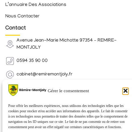
L’annuaire Des Associations
Nous Contacter
Contact
Avenue Jean-Marie Michotte 97354 – REMIRE-
MONTJOLY
0594 35 90 00
cabinet@remiremontjoly.fr
Newsletter
Gérer le consentement
Inscrivez-vous à notre Newsletter pour recevoir des
nouvelles de votre commune.
Pour offrir les meilleures expériences, nous utilisons des technologies telles que les
cookies pour stocker et/ou accéder aux informations des appareils. Le fait de consentir
à ces technologies nous permettra de traiter des données telles que le comportement de
navigation ou les ID uniques sur ce site. Le fait de ne pas consentir ou de retirer son
consentement peut avoir un effet négatif sur certaines caractéristiques et fonctions.