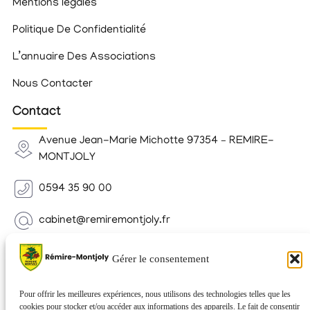
Mentions légales
Politique De Confidentialité
L’annuaire Des Associations
Nous Contacter
Contact
Avenue Jean-Marie Michotte 97354 – REMIRE-
MONTJOLY
0594 35 90 00
cabinet@remiremontjoly.fr
Newsletter
Gérer le consentement
Inscrivez-vous à notre Newsletter pour recevoir des
nouvelles de votre commune.
Pour offrir les meilleures expériences, nous utilisons des technologies telles que les
cookies pour stocker et/ou accéder aux informations des appareils. Le fait de consentir