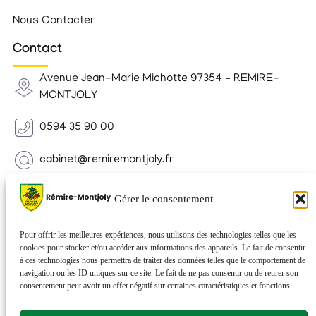
Nous Contacter
Contact
Avenue Jean-Marie Michotte 97354 – REMIRE-
MONTJOLY
0594 35 90 00
cabinet@remiremontjoly.fr
Newsletter
Gérer le consentement
Inscrivez-vous à notre Newsletter pour recevoir des
nouvelles de votre commune.
Pour offrir les meilleures expériences, nous utilisons des technologies telles que les
cookies pour stocker et/ou accéder aux informations des appareils. Le fait de consentir
à ces technologies nous permettra de traiter des données telles que le comportement de
navigation ou les ID uniques sur ce site. Le fait de ne pas consentir ou de retirer son
consentement peut avoir un effet négatif sur certaines caractéristiques et fonctions.