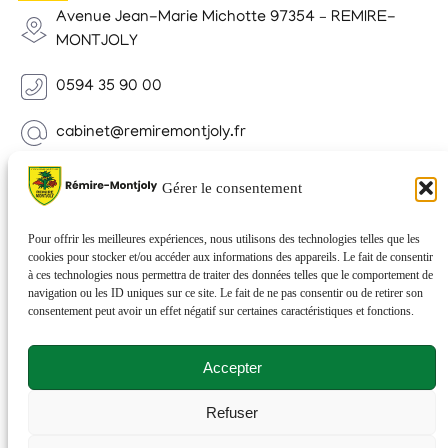
Avenue Jean-Marie Michotte 97354 – REMIRE-
MONTJOLY
0594 35 90 00
cabinet@remiremontjoly.fr
Newsletter
Gérer le consentement
Inscrivez-vous à notre Newsletter pour recevoir des
nouvelles de votre commune.
Pour offrir les meilleures expériences, nous utilisons des technologies telles que les
cookies pour stocker et/ou accéder aux informations des appareils. Le fait de consentir
à ces technologies nous permettra de traiter des données telles que le comportement de
navigation ou les ID uniques sur ce site. Le fait de ne pas consentir ou de retirer son
consentement peut avoir un effet négatif sur certaines caractéristiques et fonctions.
Accepter
Refuser
© 2026 Rémire-Montjoly . Tous droits réservés . Site