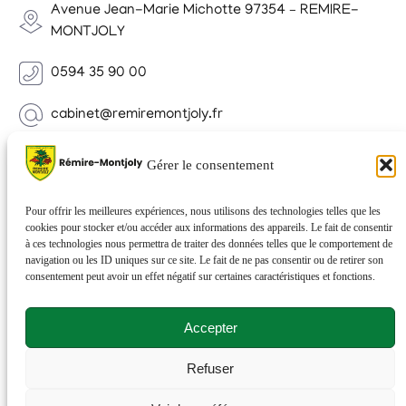
Avenue Jean-Marie Michotte 97354 – REMIRE-
MONTJOLY
0594 35 90 00
cabinet@remiremontjoly.fr
Newsletter
Gérer le consentement
Inscrivez-vous à notre Newsletter pour recevoir des
nouvelles de votre commune.
Pour offrir les meilleures expériences, nous utilisons des technologies telles que les
cookies pour stocker et/ou accéder aux informations des appareils. Le fait de consentir
à ces technologies nous permettra de traiter des données telles que le comportement de
navigation ou les ID uniques sur ce site. Le fait de ne pas consentir ou de retirer son
consentement peut avoir un effet négatif sur certaines caractéristiques et fonctions.
Accepter
Refuser
© 2026 Rémire-Montjoly . Tous droits réservés . Site